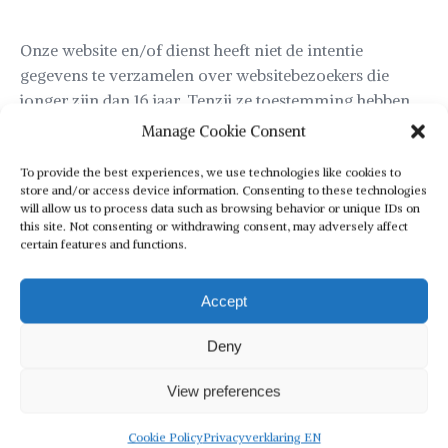
Onze website en/of dienst heeft niet de intentie
gegevens te verzamelen over websitebezoekers die
jonger zijn dan 16 jaar. Tenzij ze toestemming hebben
van ouders of voogd. We kunnen echter niet
Manage Cookie Consent
controleren of een bezoeker ouder dan 16 is. Wij raden
To provide the best experiences, we use technologies like cookies to
ouders dan ook aan betrokken te zijn bij de online
store and/or access device information. Consenting to these technologies
activiteiten van hun kinderen, om zo te voorkomen dat
will allow us to process data such as browsing behavior or unique IDs on
er gegevens over kinderen verzameld worden zonder
this site. Not consenting or withdrawing consent, may adversely affect
certain features and functions.
ouderlijke toestemming. Als je er van overtuigd bent dat
wij zonder die toestemming persoonlijke gegevens
hebben verzameld over een minderjarige, neem dan
Accept
contact met ons op via info@businesscontroller.nu, dan
Deny
verwijderen wij deze informatie.
View preferences
Met welk doel en op basis van welke
Cookie Policy
Privacyverklaring EN