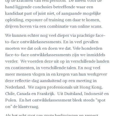
op de krachten van een persoon. De meest voor de
hand liggende conclusies betreffende waar een
kandidaat past of juist niet, of aangaande mogelijke
opleiding, exposure of training om daar te komen,
drijven boven via een combinatie van online scans.
We kunnen echter nog veel dieper via prachtige face-
to-face ontwikkelassessments. En in veel gevallen
moeten we dat ook en doen we dat. Vele honderden
face-to-face ontwikkelassessments zijn we inmiddels
verder. We voerden deze uit op in verschillende landen
en continenten, in verschillende talen. En nog veel
meer mensen vlogen in en kregen van hun werkgever
deze reflectie-dag aansluitend op een meeting in
Nederland. We zagen professionals uit Hong Kong,
Chile, Canada en Frankrijk. Uit Duitsland, Indonesië en
Polen. En het ontwikkelassessment bleek steeds “spot
on” de klantvraag.
Als het echt gaat om grote beslissingen en respect