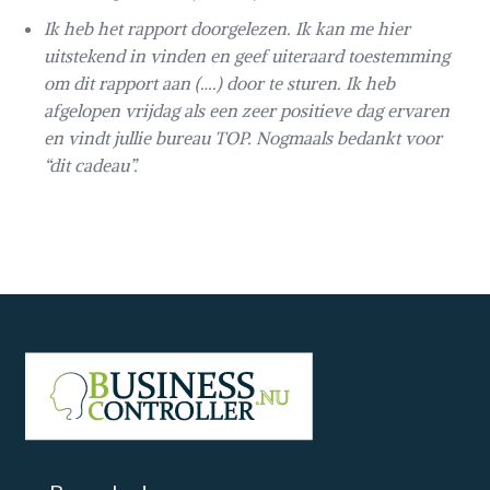
Ik heb het rapport doorgelezen. Ik kan me hier
uitstekend in vinden en geef uiteraard toestemming
om dit rapport aan (….) door te sturen. Ik heb
afgelopen vrijdag als een zeer positieve dag ervaren
en vindt jullie bureau TOP. Nogmaals bedankt voor
“dit cadeau”.