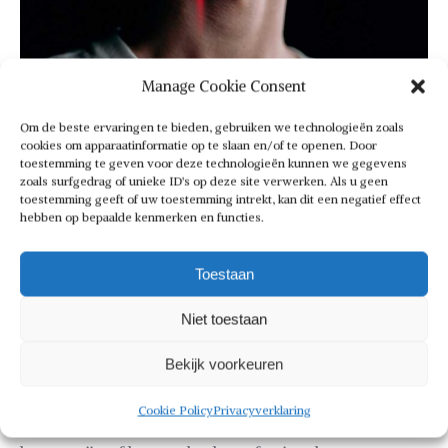
Manage Cookie Consent
Om de beste ervaringen te bieden, gebruiken we technologieën zoals
cookies om apparaatinformatie op te slaan en/of te openen. Door
toestemming te geven voor deze technologieën kunnen we gegevens
zoals surfgedrag of unieke ID's op deze site verwerken. Als u geen
toestemming geeft of uw toestemming intrekt, kan dit een negatief effect
hebben op bepaalde kenmerken en functies.
Hoe werkt het
ontwikkelassessment?
Toestaan
Niet toestaan
Het ontwikkelassessment geeft op prachtige wijze
invulling aan de vraag wat een kandidaat in zich heeft in
Bekijk voorkeuren
de combinatie vakinhoudelijke kracht en menselijke
skills. Waar is het (gebrek aan) potentieel, hoe ontginnen
Cookie Policy
Privacyverklaring
we dat, wat zijn de handvatten. Waar komt iemand het